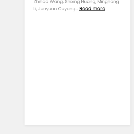
Zhihao Wang, Shixing Huang, Minghang
Read more
Li, Junyuan Ouyang…