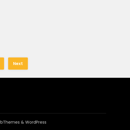
Next
rbThemes
& WordPress