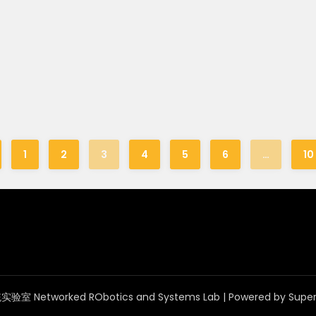
1
2
3
4
5
6
…
10
 Networked RObotics and Systems Lab
| Powered by
Supe