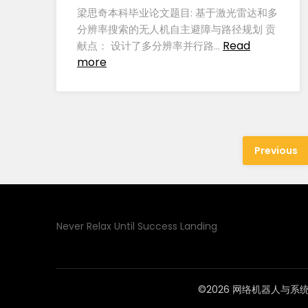
梁思奇本科毕业论文题目: 基于激光雷达和多
分辨率搜索的无人机自主避障与路径规划 贡
Read
献点： 设计了多分辨率并行路…
more
Previous
Never Relax Until Success Landing
©2026 网络机器人与系统实验室