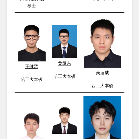
硕士
黄继东
王健丞
吴逸威
哈工大本硕
哈工大本硕
西工大本硕