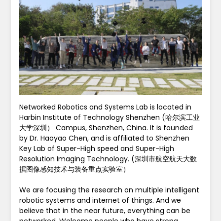
Networked Robotics and Systems Lab is located in
Harbin Institute of Technology Shenzhen (哈尔滨工业
大学深圳） Campus, Shenzhen, China. It is founded
by Dr. Haoyao Chen, and is affiliated to Shenzhen
Key Lab of Super-High speed and Super-High
Resolution Imaging Technology. (深圳市航空航天大数
据图像感知技术与装备重点实验室）
We are focusing the research on multiple intelligent
robotic systems and internet of things. And we
believe that in the near future, everything can be
networked. Welcome people who have strong