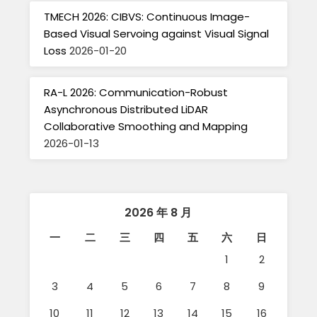
TMECH 2026: CIBVS: Continuous Image-
Based Visual Servoing against Visual Signal
Loss
2026-01-20
RA-L 2026: Communication-Robust
Asynchronous Distributed LiDAR
Collaborative Smoothing and Mapping
2026-01-13
2026 年 8 月
一
二
三
四
五
六
日
1
2
3
4
5
6
7
8
9
10
11
12
13
14
15
16