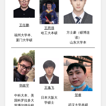
王任鹏
王思强
方士豪（硕博连
哈工大本硕
福州大学本、
读）
厦门大学硕
山东大学本
华政宇
王逸飞
贺睿
中科大本、美
日本大阪大
国科罗拉多大
学硕士
武汉大学本硕
学博尔德分校