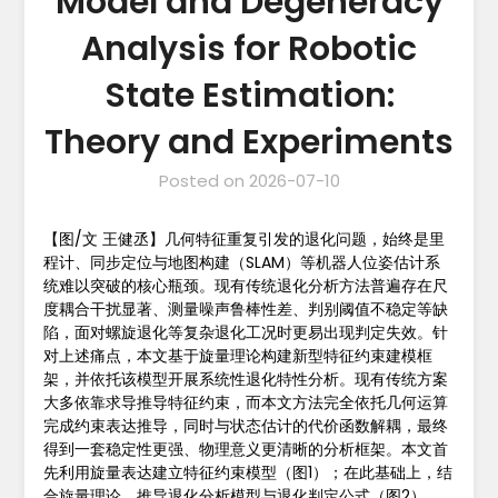
Model and Degeneracy
Analysis for Robotic
State Estimation:
Theory and Experiments
Posted on
2026-07-10
【图/文 王健丞】几何特征重复引发的退化问题，始终是里
程计、同步定位与地图构建（SLAM）等机器人位姿估计系
统难以突破的核心瓶颈。现有传统退化分析方法普遍存在尺
度耦合干扰显著、测量噪声鲁棒性差、判别阈值不稳定等缺
陷，面对螺旋退化等复杂退化工况时更易出现判定失效。针
对上述痛点，本文基于旋量理论构建新型特征约束建模框
架，并依托该模型开展系统性退化特性分析。现有传统方案
大多依靠求导推导特征约束，而本文方法完全依托几何运算
完成约束表达推导，同时与状态估计的代价函数解耦，最终
得到一套稳定性更强、物理意义更清晰的分析框架。本文首
先利用旋量表达建立特征约束模型（图1）；在此基础上，结
合旋量理论，推导退化分析模型与退化判定公式（图2）。