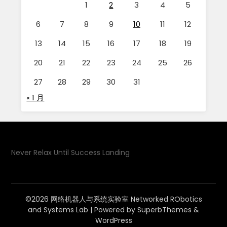
1
2
3
4
5
6
7
8
9
10
11
12
13
14
15
16
17
18
19
20
21
22
23
24
25
26
27
28
29
30
31
« 1 月
Never Relax Until Success Landing
©2026 网络机器人与系统实验室 Networked RObotics
and Systems Lab
| Powered by
SuperbThemes
&
WordPress