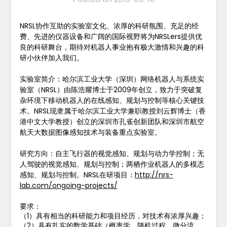
NRSL协作互助的实验室文化、浓厚的科研氛围、充足的经
费、先进的仪器设备和广阔的国际视野将为NRSLers提供优
良的科研舞台，期待对机器人事业抱有极大激情和兴趣的科
研小伙伴加入我们。
实验室简介：哈尔滨工业大学（深圳）网络机器人与系统实
验室（NRSL）由陈浩耀博士于2009年创立，致力于突破复
杂环境下移动机器人的在线感知、规划与控制等核心关键技
术。NRSL现隶属于哈尔滨工业大学兼职教授刘云辉博士（香
港中文大学教授）创立的深圳市孔雀创新团队和深圳市航空
航天大数据图像感知技术与装备重点实验室。
研究方向：自主飞行器的视觉感知、规划与动力学控制；无
人驾驶的视觉感知、规划与控制；两栖作业机器人的多模态
感知、规划与控制。NRSL在研项目：
http://nrs-
lab.com/ongoing-projects/
要求：
（1）具有相当的科研能力和项目经历，对技术有浓厚兴趣；
（2）具有扎实的数学基础（概率学、随机过程、微分流