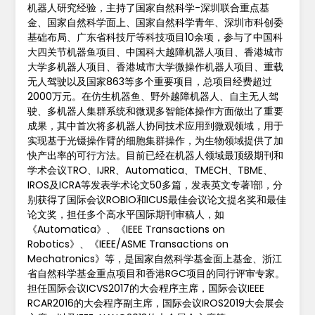
机器人研究经验，主持了国家自然科学-深圳联合重点基
金、国家自然科学面上、国家自然科学青年、深圳市科创委
基础布局、广东省科技厅等科技项目10余项，参与了中国科
大四关节机器鱼项目、中国科大越障机器人项目、香港城市
大学多机器人项目、香港城市大学微操作机器人项目、重载
无人驾驶以及国家863等多个重要项目，总项目经费超过
2000万元。在仿生机器鱼、野外越障机器人、自主无人驾
驶、多机器人集群系统和微观多智能体操作方面做出了重要
成果，其中首次将多机器人协同技术应用到微观领域，用于
实现基于光镊操作臂的细胞集群操作，为生物领域提供了加
快产出率的可行方法。目前已经在机器人领域最顶级期刊和
学术会议TRO、IJRR、Automatica、TMECH、TBME、
IROS及ICRA等发表学术论文50多篇，发表英文专著1部，分
别获得了国际会议ROBIO和ICUS最佳会议论文提名奖和最佳
论文奖，担任多个高水平国际期刊审稿人，如
《Automatica》、《IEEE Transactions on
Robotics》、《IEEE/ASME Transactions on
Mechatronics》等，是国家自然科学基金面上基金、浙江
省自然科学基金重点项目和香港RGC项目的同行评审专家。
担任国际会议ICVS2017的大会程序主席，国际会议IEEE
RCAR2016的大会程序副主席，国际会议IROS2019大会展会