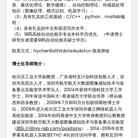
形、最优化理论、数学建模）、自动控制理论、传感器处理
知识（图像处理、模式识别、机器学习）；
（3）具有扎实的工程基础：C/C++，python，matlab编
程；
（4）具有扎实的中文和英语写作水平。
（5） 985高校自动化相关专业本科学历优先。（申请博士
研究生者需要985自动化相关硕士学历）
联系方式：hychen5athitdotedudotcn 陈老师收
博士生导师简介：
哈尔滨工业大学副教授，广东省特支计划科技创新人才，深
圳市高层次人才，深圳市航空航天大数据图像感知技术与装
备重点实验室学术带头人。2004年获得中国科技大学工学
学士，同年保送中国科大-香港城市大学联合培养（师从杨
杰和孙东教授），2009年7月和10月分别获得两校博士学
位，2009年进入哈尔滨工业大学深圳并建立网络机器人与
系统实验室，2014年协同香港中文大学终身教授刘云辉教授
建设深圳市航空航天大数据图像感知技术与装备重点实验室
（
团队介绍nrs-lab.com/positions
），2014-2015年在世
界著名机器人实验室ETHZ-ASL担任访问学者。拥有近20年