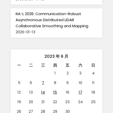
RA-L 2026: Communication-Robust
Asynchronous Distributed LiDAR
Collaborative Smoothing and Mapping
2026-01-13
2023 年 6 月
一
二
三
四
五
六
日
1
2
3
4
5
6
7
8
9
10
11
12
13
14
15
16
17
18
19
20
21
22
23
24
25
26
27
28
29
30