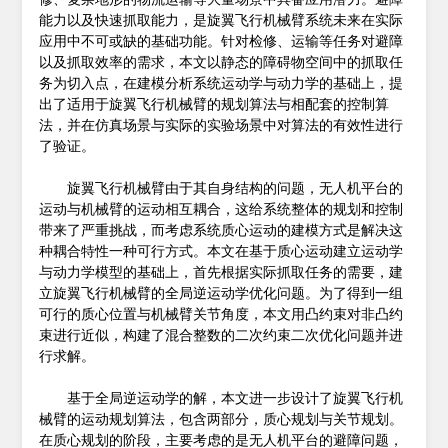
能力以及快速抓取能力，是旋翼飞行机械臂系统未来在实际
应用中不可或缺的基础功能。针对检修、运输等任务对避障
以及抓取效率的需求，本文以静态的障碍物空间中的抓取任
务为切入点，在建模分析系统运动学与动力学的基础上，提
出了适用于旋翼飞行机械臂的规划算法与相配套的控制算
法，并在仿真场景与实际的实验场景中对算法的有效性进行
了验证。
旋翼飞行机械臂由于其自身结构的问题，无人机平台的
运动与机械臂的运动相互耦合，这给系统整体的规划和控制
带来了严重挑战，而考虑系统质心运动的建模方式是解决这
种耦合特性一种可行方式。本文在基于质心运动建立运动学
与动力学模型的基础上，首先根据实际抓取任务的需要，建
立旋翼飞行机械臂的全局逆运动学优化问题。为了得到一组
可行的质心位置与机械臂关节角度，本文用凸约束对非凸约
束进行近似，构建了混合整数的二次约束二次优化问题并进
行求解。
基于全局逆运动学的解，本文进一步设计了旋翼飞行机
械臂的运动规划算法，包含两部分，质心规划与关节规划。
在质心规划的阶段，主要考虑的是无人机平台的避障问题，