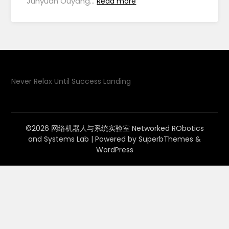
Junyuan Ouyang…
Read more
Never Relax Until Success Landing
©2026 网络机器人与系统实验室 Networked RObotics
and Systems Lab
| Powered by
SuperbThemes
&
WordPress